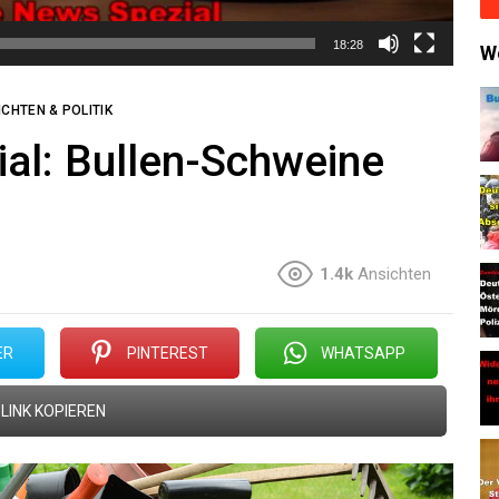
18:28
W
CHTEN & POLITIK
al: Bullen-Schweine
1.4k
Ansichten
ER
PINTEREST
WHATSAPP
LINK KOPIEREN