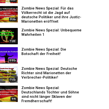
14:14
Zombie News Spezial: Für das
Völkerrecht ist die Jagd auf
deutsche Politiker und ihre Justiz-
8:26
Marionetten eröffnet
Zombie News Spezial: Unbequeme
Wahrheiten 1
7:25
Zombie News Spezial: Die
Botschaft der Freiheit!
5:56
Zombie News Spezial: Deutsche
Richter sind Marionetten der
Verbrecher-Politiker!
17:06
Zombie News Spezial:
Deutschlands Töchter und Söhne
sind nicht länger Sklaven der
3:41
Fremdherrschaft!