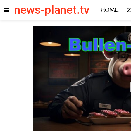
news-planet.tv
HOME
Menu
Video-
Player