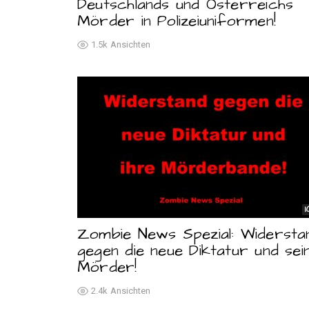
Deutschlands und Österreichs
Mörder in Polizeiuniformen!
1.5k
Ansichten
1
Zombie News Spezial: Widersta
gegen die neue Diktatur und sei
Mörder!
2.4k
Ansichten