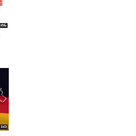
18:16
d
21:01