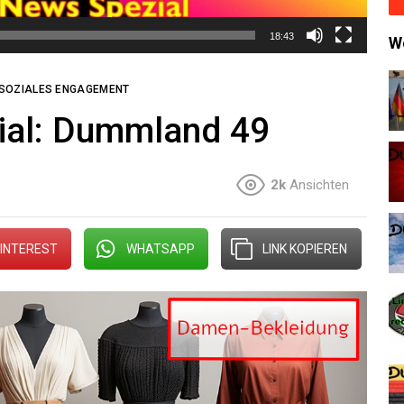
18:43
W
SOZIALES ENGAGEMENT
ial: Dummland 49
2k
Ansichten
INTEREST
WHATSAPP
LINK KOPIEREN