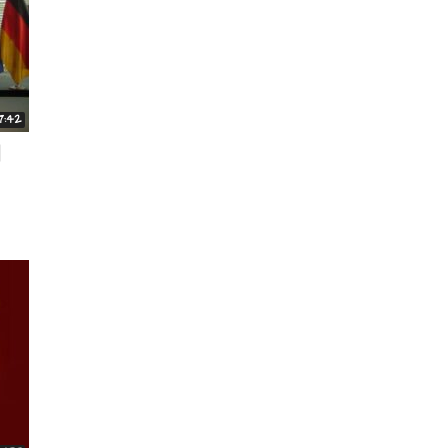
17:42
d