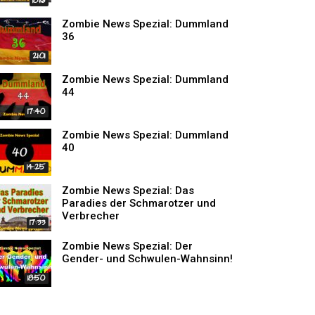
18:16
Zombie News Spezial: Dummland
36
21:01
Zombie News Spezial: Dummland
44
17:40
Zombie News Spezial: Dummland
40
14:25
Zombie News Spezial: Das
Paradies der Schmarotzer und
Verbrecher
17:33
Zombie News Spezial: Der
Gender- und Schwulen-Wahnsinn!
18:50