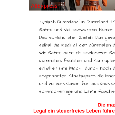
Typisch Dummland! In Dummland 49 z
Satire und viel schwarzen Humor d
Deutschland aller Zeiten. Das ges
selbst die Realität der dümmsten 
wie Satire oder ein schlechter Sch
dümmsten, faulsten und korruptes
erhalten ihre Macht durch noch 
sogenannten Staatsapart, die ihn
und zu versklaven für ausländi
schwachsinnige und Linke faschisti