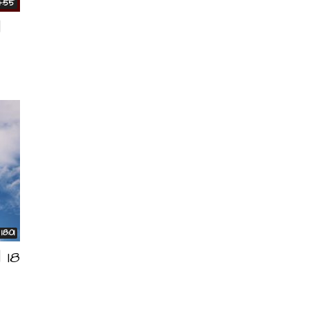
4:55
d
18:01
 18