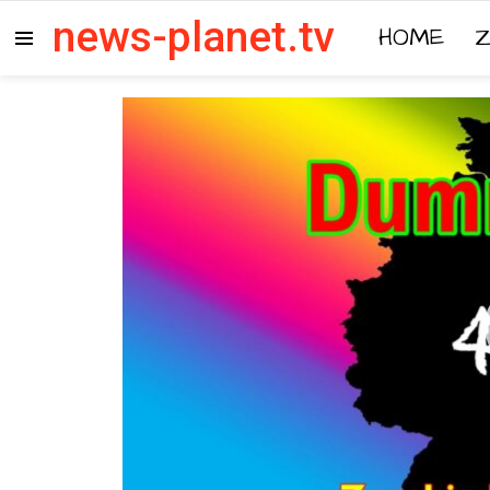
news-planet.tv
HOME
Menu
Video-
Player