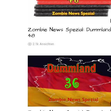
Zombie News Spezial: Dummlan
48
2.1k
Ansichten