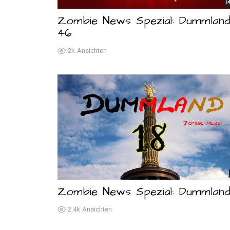
1
Zombie News Spezial: Dummlan
46
2k
Ansichten
Zombie News Spezial: Dummland
2.4k
Ansichten