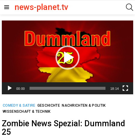
news-planet.tv
Menu
Video-
Player
00:00
18:14
COMEDY & SATIRE
GESCHICHTE
NACHRICHTEN & POLITIK
WISSENSCHAFT & TECHNIK
Zombie News Spezial: Dummland
25