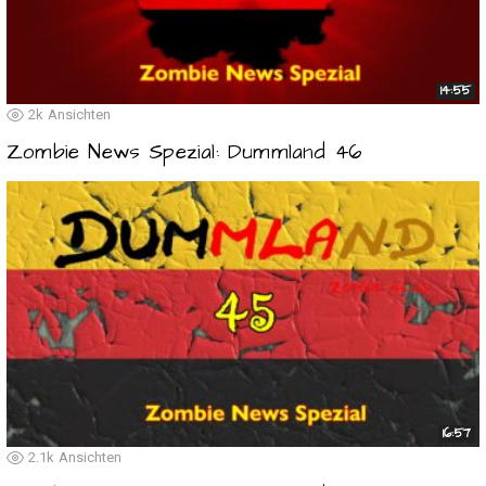
14:55
2k
Ansichten
Zombie News Spezial: Dummland 46
16:57
2.1k
Ansichten