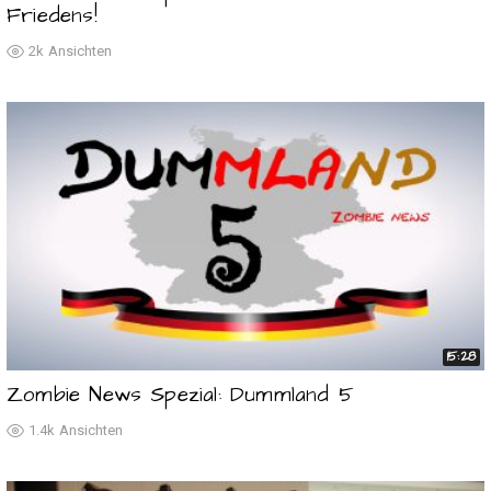
Friedens!
2k
Ansichten
15:28
Zombie News Spezial: Dummland 5
1.4k
Ansichten