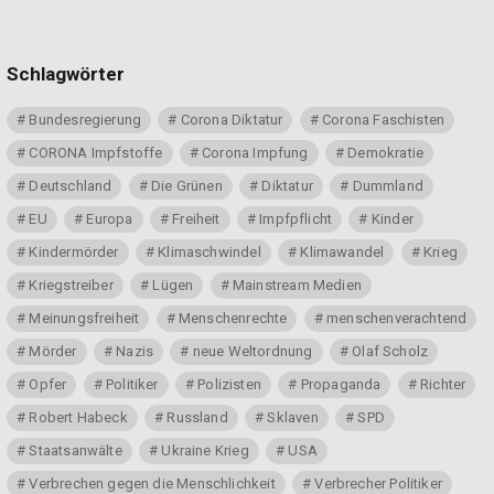
Schlagwörter
Bundesregierung
Corona Diktatur
Corona Faschisten
CORONA Impfstoffe
Corona Impfung
Demokratie
Deutschland
Die Grünen
Diktatur
Dummland
EU
Europa
Freiheit
Impfpflicht
Kinder
Kindermörder
Klimaschwindel
Klimawandel
Krieg
Kriegstreiber
Lügen
Mainstream Medien
Meinungsfreiheit
Menschenrechte
menschenverachtend
Mörder
Nazis
neue Weltordnung
Olaf Scholz
Opfer
Politiker
Polizisten
Propaganda
Richter
Robert Habeck
Russland
Sklaven
SPD
Staatsanwälte
Ukraine Krieg
USA
Verbrechen gegen die Menschlichkeit
Verbrecher Politiker