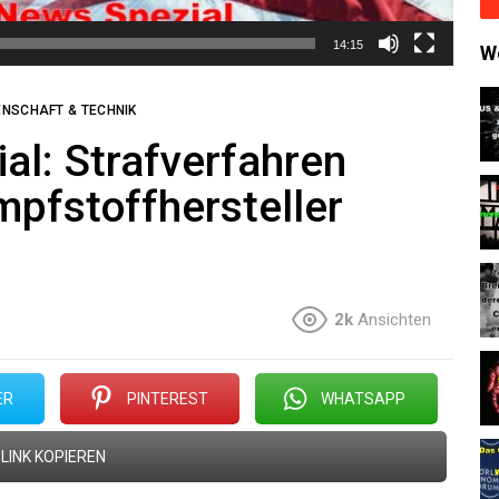
14:15
W
ENSCHAFT & TECHNIK
l: Strafverfahren
mpfstoffhersteller
2k
Ansichten
ER
PINTEREST
WHATSAPP
LINK KOPIEREN