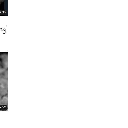
17:35
g!
5:52