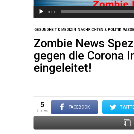
00:00
GESUNDHEIT & MEDIZIN
NACHRICHTEN & POLITIK
WISS
Zombie News Spezia
gegen die Corona I
eingeleitet!
5
FACEBOOK
TWITT
shares