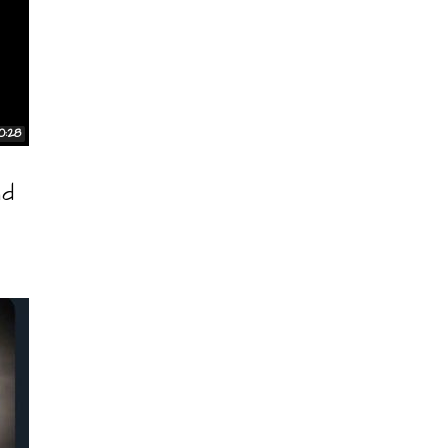
10:28
nd