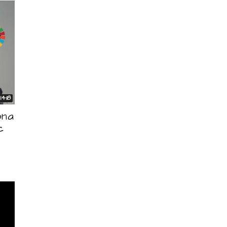
14:18
ona
c