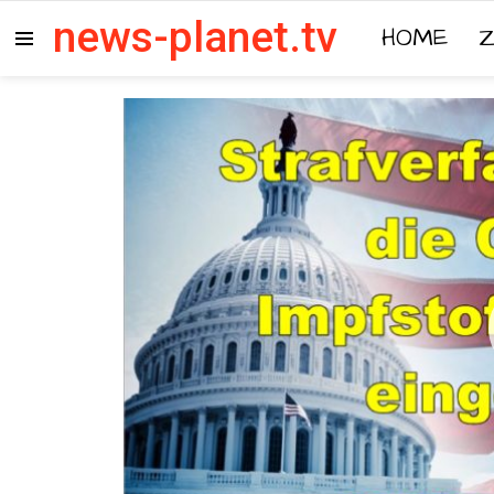
news-planet.tv
HOME
Menu
Video-
Player