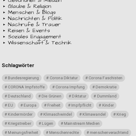
Gesundheit & Medizin
Glaube & Religion
Menschen & Blogs
Nachrichten & Politik
Nachrufe & Trauer
Reisen & Events
Soziales Engagement
Wissenschaft & Technik
Schlagwörter
Bundesregierung
Corona Diktatur
Corona Faschisten
CORONA Impfstoffe
Corona Impfung
Demokratie
Deutschland
Die Grünen
Diktatur
Dummland
EU
Europa
Freiheit
Impfpflicht
Kinder
Kindermörder
Klimaschwindel
Klimawandel
Krieg
Kriegstreiber
Lügen
Mainstream Medien
Meinungsfreiheit
Menschenrechte
menschenverachtend